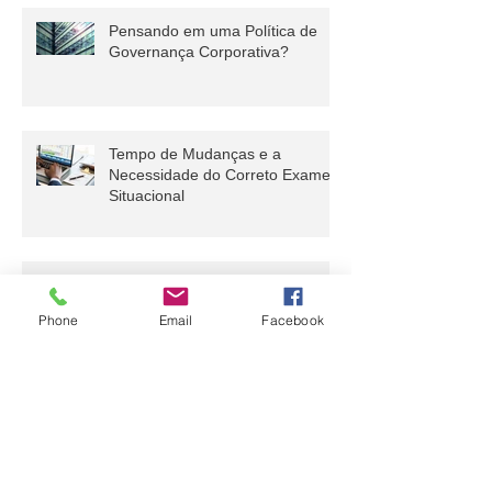
Pensando em uma Política de
Governança Corporativa?
Tempo de Mudanças e a
Necessidade do Correto Exame
Situacional
Phone
Email
Facebook
Com erros e acertos, o ESG veio
pra ficar
Inovação e Inteligência de
Mercado: Sem Elo Perdido!