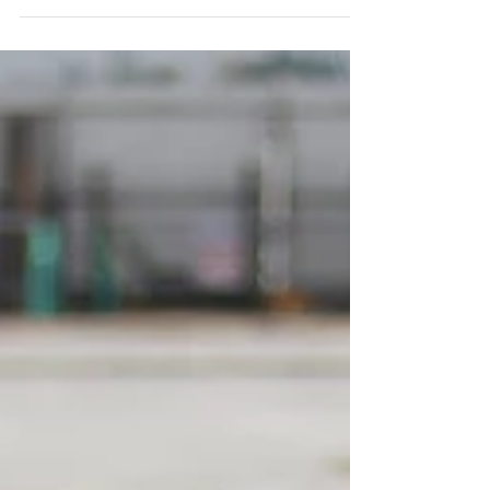
industrial continuamente destrói as antigas
estruturas