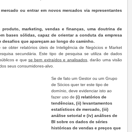
 mercado ou entrar em novos mercados via representantes 
e produto, marketing, vendas e finanças, uma doutrina de 
m bases sólidas, capaz de orientar a conduta da empresa 
de desafios que apareçam ao longo do caminho.
e obter relatórios úteis de Inteligência de Negócios e Market 
quisa secundária. Este tipo de pesquisa se utiliza de dados 
públicos e que 
se bem extraídos e analisados
, darão uma visão 
dos seus consumidores-alvo. 
Se de fato um Gestor ou um Grupo 
de Sócios quer ter este tipo de 
domínio, deve evidenciar isto ao 
fazer uso de 
(i) relatórios de 
tendências, (ii) levantamentos 
estatísticos de mercado, (iii) 
análise setorial e (iv) análises de 
BI sobre os dados de séries 
históricas de vendas e preços que 