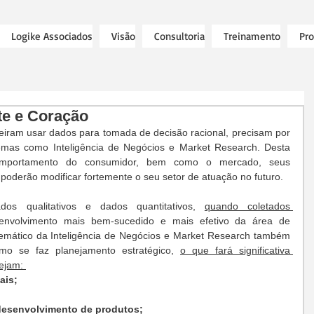
Logike Associados
Visão
Consultoria
Treinamento
Pro
te e Coração
eiram usar dados para tomada de decisão racional, precisam por 
mas como Inteligência de Negócios e Market Research. Desta 
mportamento do consumidor, bem como o mercado, seus 
poderão modificar fortemente o seu setor de atuação no futuro.
os qualitativos e dados quantitativos, 
quando coletados 
envolvimento mais bem-sucedido e mais efetivo da área de 
temático da Inteligência de Negócios e Market Research também 
o se faz planejamento estratégico,
o que fará significativa 
ejam: 
ais;
desenvolvimento de produtos;