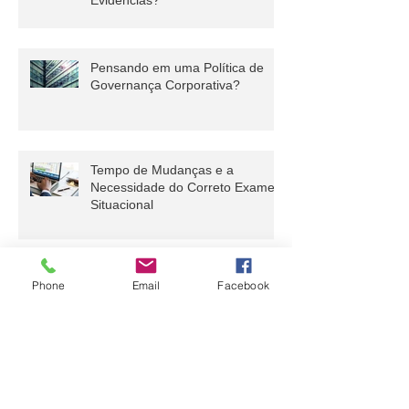
Relação do ESG com a
Performance Financeira. Há
Evidências?
Pensando em uma Política de
Governança Corporativa?
Tempo de Mudanças e a
Necessidade do Correto Exame
Situacional
Phone
Email
Facebook
Com erros e acertos, o ESG veio
pra ficar