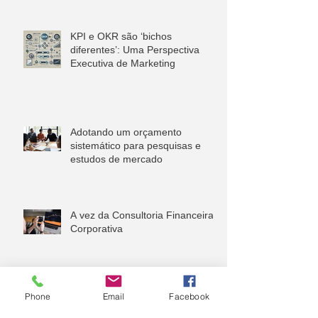
KPI e OKR são ‘bichos
diferentes’: Uma Perspectiva
Executiva de Marketing
Adotando um orçamento
sistemático para pesquisas e
estudos de mercado
A vez da Consultoria Financeira
Corporativa
Phone
Email
Facebook
Sua Consultoria Financeira será
uma IA. Será?