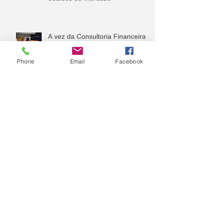
A vez da Consultoria Financeira
Corporativa
Phone
Email
Facebook
Sua Consultoria Financeira será
uma IA. Será?
Já viu a Assertividade do seu
Time hoje?
Arquivo