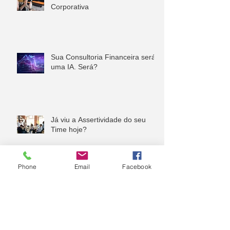
Corporativa
Sua Consultoria Financeira será
uma IA. Será?
Já viu a Assertividade do seu
Time hoje?
Phone
Email
Facebook
Arquivo
agosto de 2024
(1)
1 post
julho de 2024
(5)
5 posts
junho de 2024
(2)
2 posts