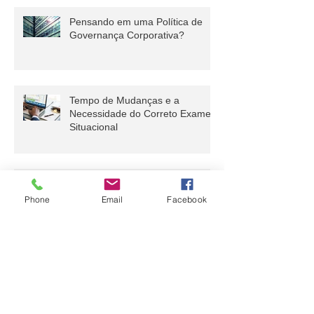
Evidências?
Pensando em uma Política de
Governança Corporativa?
Tempo de Mudanças e a
Necessidade do Correto Exame
Situacional
Phone
Email
Facebook
Com erros e acertos, o ESG veio
pra ficar
Inovação e Inteligência de
Mercado: Sem Elo Perdido!